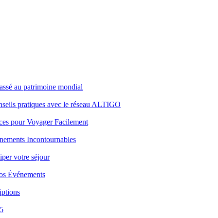
lassé au patrimoine mondial
conseils pratiques avec le réseau ALTIGO
uces pour Voyager Facilement
énements Incontournables
iper votre séjour
Vos Événements
iptions
5