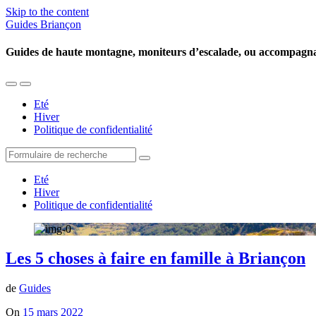
Skip to the content
Guides Briançon
Guides de haute montagne, moniteurs d’escalade, ou accompagn
Toggle
Toggle
the
the
Eté
mobile
search
Hiver
menu
field
Politique de confidentialité
Search
Eté
Hiver
Politique de confidentialité
Les 5 choses à faire en famille à Briançon
de
Guides
On
15 mars 2022