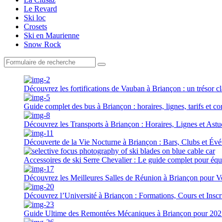
Le Revard
Ski loc
Crosets
Ski en Maurienne
Snow Rock
Search
Découvrez les fortifications de Vauban à Briançon : un trésor c
Guide complet des bus à Briançon : horaires, lignes, tarifs et 
Découvrez les Transports à Briançon : Horaires, Lignes et Ast
Découverte de la Vie Nocturne à Briançon : Bars, Clubs et Év
Accessoires de ski Serre Chevalier : Le guide complet pour équ
Découvrez les Meilleures Salles de Réunion à Briançon pour 
Découvrez l’Université à Briançon : Formations, Cours et Inscr
Guide Ultime des Remontées Mécaniques à Briançon pour 202