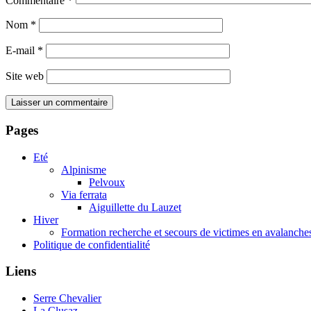
Commentaire
*
Nom
*
E-mail
*
Site web
Pages
Eté
Alpinisme
Pelvoux
Via ferrata
Aiguillette du Lauzet
Hiver
Formation recherche et secours de victimes en avalanche
Politique de confidentialité
Liens
Serre Chevalier
La Clusaz