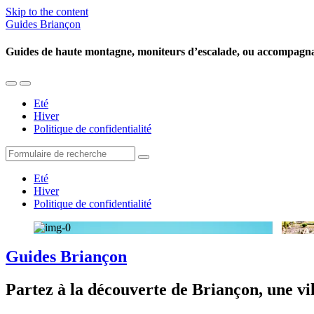
Skip to the content
Guides Briançon
Guides de haute montagne, moniteurs d’escalade, ou accompagn
Toggle
Toggle
the
the
Eté
mobile
search
Hiver
menu
field
Politique de confidentialité
Search
Eté
Hiver
Politique de confidentialité
Guides Briançon
Partez à la découverte de Briançon, une vi