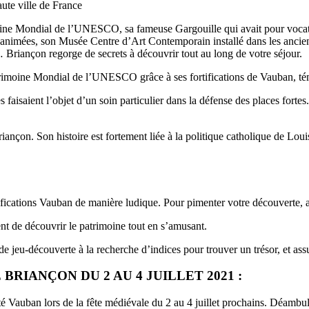
aute ville de France
moine Mondial de l’UNESCO, sa fameuse Gargouille qui avait pour vocation
s animées, son Musée Centre d’Art Contemporain installé dans les ancienne
… Briançon regorge de secrets à découvrir tout au long de votre séjour.
 Patrimoine Mondial de l’UNESCO grâce à ses fortifications de Vauban, t
faisaient l’objet d’un soin particulier dans la défense des places fortes. 
çon. Son histoire est fortement liée à la politique catholique de Louis
ications Vauban de manière ludique. Pour pimenter votre découverte, arp
ent de découvrir le patrimoine tout en s’amusant.
e jeu-découverte à la recherche d’indices pour trouver un trésor, et ass
RIANÇON DU 2 AU 4 JUILLET 2021 :
Cité Vauban lors de la fête médiévale du 2 au 4 juillet prochains. Déambu