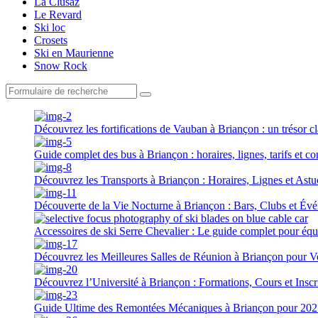
La Clusaz
Le Revard
Ski loc
Crosets
Ski en Maurienne
Snow Rock
Search
Découvrez les fortifications de Vauban à Briançon : un trésor c
Guide complet des bus à Briançon : horaires, lignes, tarifs et 
Découvrez les Transports à Briançon : Horaires, Lignes et Ast
Découverte de la Vie Nocturne à Briançon : Bars, Clubs et Év
Accessoires de ski Serre Chevalier : Le guide complet pour équ
Découvrez les Meilleures Salles de Réunion à Briançon pour 
Découvrez l’Université à Briançon : Formations, Cours et Inscr
Guide Ultime des Remontées Mécaniques à Briançon pour 202