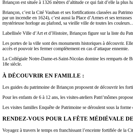
Briançon est située à 1326 mètres d’altitude ce qui fait d’elle la plus h
Briançon, c’est la Cité Vauban et ses fortifications classées au Patri
par un incendie en 1624), c’est aussi la Place d’Armes et ses terrasse
mystérieuse horloge au plafond, sa vieille ville de toutes les couleurs
Labellisée Ville d’Art et d’Histoire, Briançon figure sur la liste du
Les portes de la ville sont des monuments historiques à découvrir. Elles 
accès et pouvoir les fermer complètement en cas d’attaque ennemie.
La Collégiale Notre-Dame-et-Saint-Nicolas domine les remparts de Brian
18e siècle.
À DÉCOUVRIR EN FAMILLE :
Les guides du patrimoine de Briançon proposent de découvrir les fortif
Pour les enfants de 6 à 12 ans, les visites-ateliers Patri’mômes propos
Les visites familles Enquête de Patrimoine se déroulent sous la forme d
RENDEZ-VOUS POUR LA FÊTE MÉDIÉVALE DE B
Voyagez à travers le temps en franchissant l’enceinte fortifiée de la 