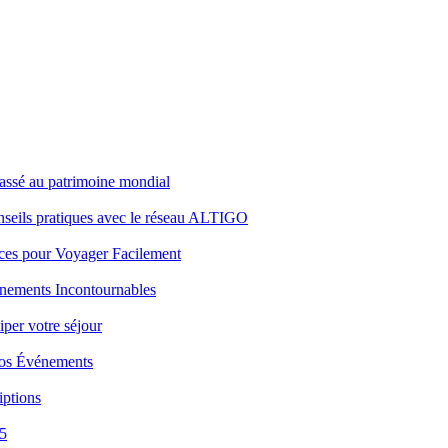
lassé au patrimoine mondial
conseils pratiques avec le réseau ALTIGO
uces pour Voyager Facilement
énements Incontournables
iper votre séjour
Vos Événements
iptions
5