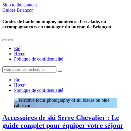
Skip to the content
Guides Briançon
Guides de haute montagne, moniteurs d’escalade, ou
accompagnateurs en montagne du bureau de Briançon
Toggle
Toggle
the
the
Eté
mobile
search
Hiver
menu
field
Politique de confidentialité
Search
Eté
Hiver
Politique de confidentialité
Accessoires de ski Serre Chevalier : Le
guide complet pour équiper votre séjour