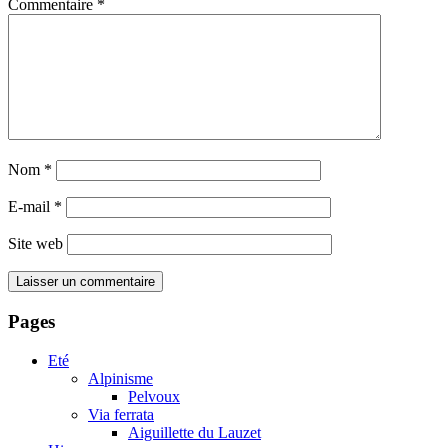
Commentaire
*
Nom
*
E-mail
*
Site web
Pages
Eté
Alpinisme
Pelvoux
Via ferrata
Aiguillette du Lauzet