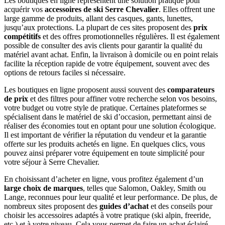
Les boutiques en ligne représentent une solution pratique pour
acquérir vos
accessoires de ski Serre Chevalier
. Elles offrent une
large gamme de produits, allant des casques, gants, lunettes,
jusqu’aux protections. La plupart de ces sites proposent des
prix
compétitifs
et des offres promotionnelles régulières. Il est également
possible de consulter des avis clients pour garantir la qualité du
matériel avant achat. Enfin, la livraison à domicile ou en point relais
facilite la réception rapide de votre équipement, souvent avec des
options de retours faciles si nécessaire.
Les boutiques en ligne proposent aussi souvent des
comparateurs
de prix
et des filtres pour affiner votre recherche selon vos besoins,
votre budget ou votre style de pratique. Certaines plateformes se
spécialisent dans le matériel de ski d’occasion, permettant ainsi de
réaliser des économies tout en optant pour une solution écologique.
Il est important de vérifier la réputation du vendeur et la garantie
offerte sur les produits achetés en ligne. En quelques clics, vous
pouvez ainsi préparer votre équipement en toute simplicité pour
votre séjour à Serre Chevalier.
En choisissant d’acheter en ligne, vous profitez également d’un
large choix de marques
, telles que Salomon, Oakley, Smith ou
Lange, reconnues pour leur qualité et leur performance. De plus, de
nombreux sites proposent des
guides d’achat
et des conseils pour
choisir les accessoires adaptés à votre pratique (ski alpin, freeride,
etc.) et à votre niveau. Cela vous permet de faire un achat éclairé,